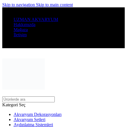
Skip to navigation
Skip to main content
Denizin Büyülü Dünyasını Evinize Getirin...
UZMAN AKVARYUM
Hakkımızda
Mağaza
İletişim
400 ₺ Üzeri Alışverişlerinizde Ücretsiz Kargo
Kategori Seç
Akvaryum Dekorasyonları
Akvaryum Setleri
Aydınlatma Sistemleri