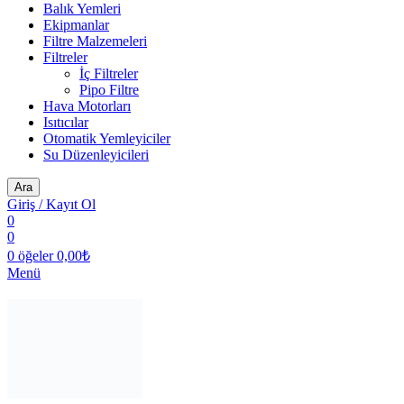
Balık Yemleri
Ekipmanlar
Filtre Malzemeleri
Filtreler
İç Filtreler
Pipo Filtre
Hava Motorları
Isıtıcılar
Otomatik Yemleyiciler
Su Düzenleyicileri
Ara
Giriş / Kayıt Ol
0
0
0
öğeler
0,00
₺
Menü