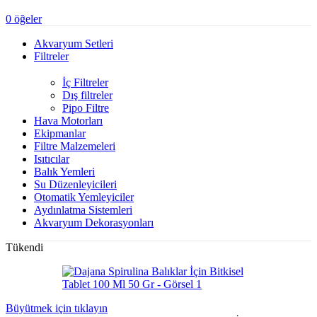
0
öğeler
Akvaryum Setleri
Filtreler
İç Filtreler
Dış filtreler
Pipo Filtre
Hava Motorları
Ekipmanlar
Filtre Malzemeleri
Isıtıcılar
Balık Yemleri
Su Düzenleyicileri
Otomatik Yemleyiciler
Aydınlatma Sistemleri
Akvaryum Dekorasyonları
Tükendi
Büyütmek için tıklayın