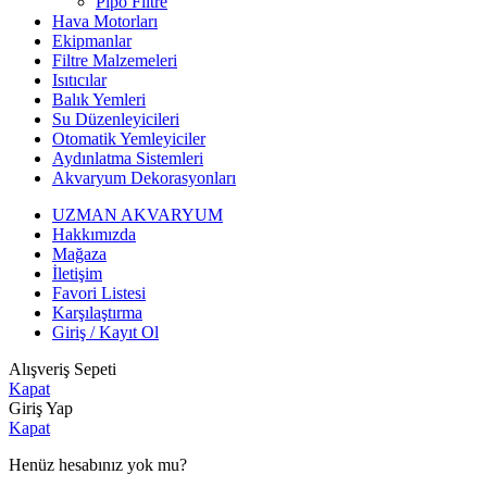
Pipo Filtre
Hava Motorları
Ekipmanlar
Filtre Malzemeleri
Isıtıcılar
Balık Yemleri
Su Düzenleyicileri
Otomatik Yemleyiciler
Aydınlatma Sistemleri
Akvaryum Dekorasyonları
UZMAN AKVARYUM
Hakkımızda
Mağaza
İletişim
Favori Listesi
Karşılaştırma
Giriş / Kayıt Ol
Alışveriş Sepeti
Kapat
Giriş Yap
Kapat
Henüz hesabınız yok mu?