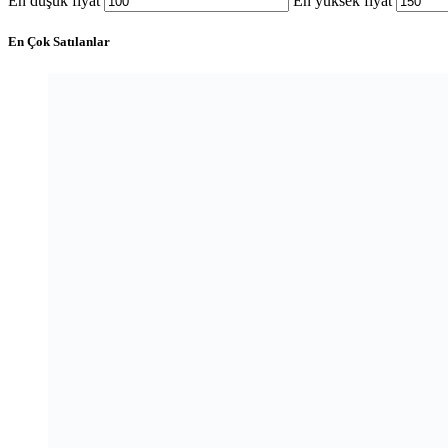
En düşük fiyat
En yüksek fiyat
En Çok Satılanlar