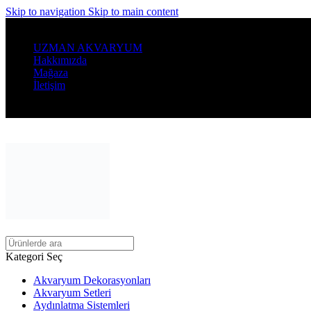
Skip to navigation
Skip to main content
Denizin Büyülü Dünyasını Evinize Getirin...
UZMAN AKVARYUM
Hakkımızda
Mağaza
İletişim
Kategori Seç
Akvaryum Dekorasyonları
Akvaryum Setleri
Aydınlatma Sistemleri