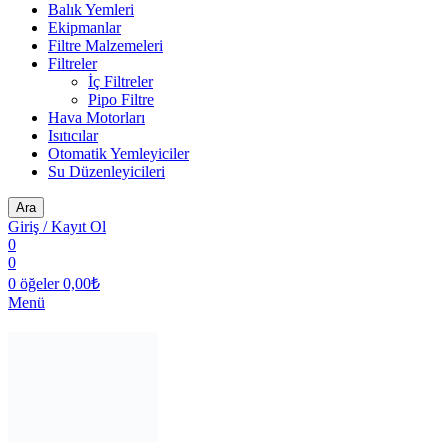
Balık Yemleri
Ekipmanlar
Filtre Malzemeleri
Filtreler
İç Filtreler
Pipo Filtre
Hava Motorları
Isıtıcılar
Otomatik Yemleyiciler
Su Düzenleyicileri
Ara
Giriş / Kayıt Ol
0
0
0
öğeler
0,00
₺
Menü