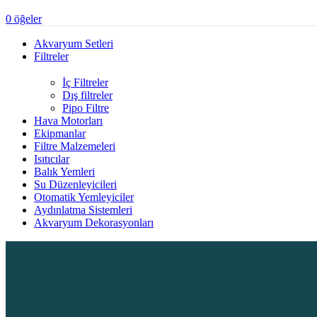
0
öğeler
Akvaryum Setleri
Filtreler
İç Filtreler
Dış filtreler
Pipo Filtre
Hava Motorları
Ekipmanlar
Filtre Malzemeleri
Isıtıcılar
Balık Yemleri
Su Düzenleyicileri
Otomatik Yemleyiciler
Aydınlatma Sistemleri
Akvaryum Dekorasyonları