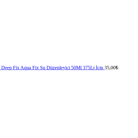
Deep Fix Aqua Fix Su Düzenleyici 50Ml 375Lt İçin
35,00
₺