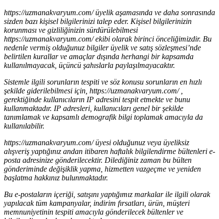
https://uzmanakvaryum.com/ üyelik aşamasında ve daha sonrasında
sizden bazı kişisel bilgilerinizi talep eder. Kişisel bilgilerinizin
korunması ve gizliliğinizin sürdürülebilmesi
https://uzmanakvaryum.com/ ekibi olarak birinci önceliğimizdir. Bu
nedenle vermiş olduğunuz bilgiler üyelik ve satış sözleşmesi’nde
belirtilen kurallar ve amaçlar dışında herhangi bir kapsamda
kullanılmayacak, üçüncü şahıslarla paylaşılmayacaktır.
Sistemle ilgili sorunların tespiti ve söz konusu sorunların en hızlı
şekilde giderilebilmesi için, https://uzmanakvaryum.com/ ,
gerektiğinde kullanıcıların IP adresini tespit etmekte ve bunu
kullanmaktadır. IP adresleri, kullanıcıları genel bir şekilde
tanımlamak ve kapsamlı demografik bilgi toplamak amacıyla da
kullanılabilir.
https://uzmanakvaryum.com/ üyesi olduğunuz veya üyeliksiz
alışveriş yaptığınız andan itibaren haftalık bilgilendirme bültenleri e-
posta adresinize gönderilecektir. Dilediğiniz zaman bu bülten
gönderiminde değişiklik yapma, hizmetten vazgeçme ve yeniden
başlatma hakkınız bulunmaktadır.
Bu e-postaların içeriği, satışını yaptığımız markalar ile ilgili olarak
yapılacak tüm kampanyalar, indirim fırsatları, ürün, müşteri
memnuniyetinin tespiti amacıyla gönderilecek bültenler ve