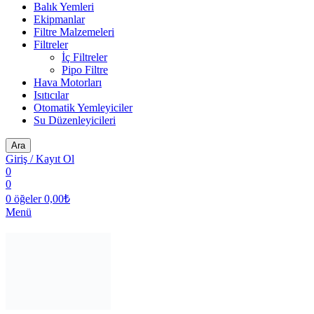
Balık Yemleri
Ekipmanlar
Filtre Malzemeleri
Filtreler
İç Filtreler
Pipo Filtre
Hava Motorları
Isıtıcılar
Otomatik Yemleyiciler
Su Düzenleyicileri
Ara
Giriş / Kayıt Ol
0
0
0
öğeler
0,00
₺
Menü