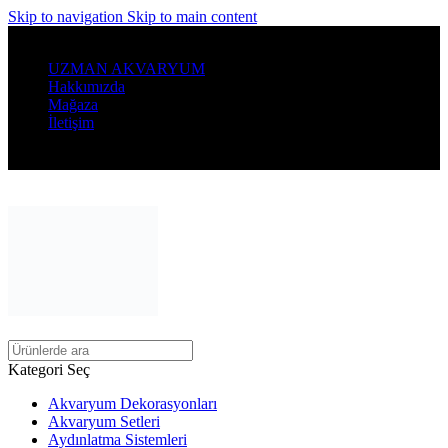
Skip to navigation
Skip to main content
Denizin Büyülü Dünyasını Evinize Getirin...
UZMAN AKVARYUM
Hakkımızda
Mağaza
İletişim
400 ₺ Üzeri Alışverişlerinizde Ücretsiz Kargo
Kategori Seç
Akvaryum Dekorasyonları
Akvaryum Setleri
Aydınlatma Sistemleri