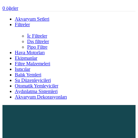
0
öğeler
Akvaryum Setleri
Filtreler
İç Filtreler
Dış filtreler
Pipo Filtre
Hava Motorları
Ekipmanlar
Filtre Malzemeleri
Isıtıcılar
Balık Yemleri
Su Düzenleyicileri
Otomatik Yemleyiciler
Aydınlatma Sistemleri
Akvaryum Dekorasyonları